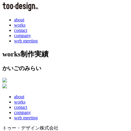
about
works
contact
company
web meeting
works
制作実績
かいごのみらい
about
works
contact
company
web meeting
トゥー・デザイン株式会社